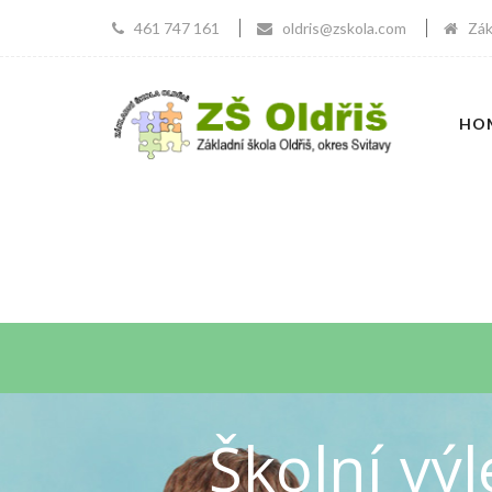
461 747 161
oldris@zskola.com
Zákla
HO
Školní vý