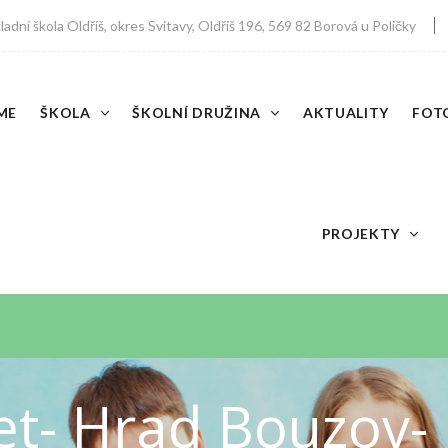
dní škola Oldřiš, okres Svitavy, Oldřiš 196, 569 82 Borová u Poličky
ME
ŠKOLA
ŠKOLNÍ DRUŽINA
AKTUALITY
FOT
PROJEKTY
let- Hrad Bouzov- 