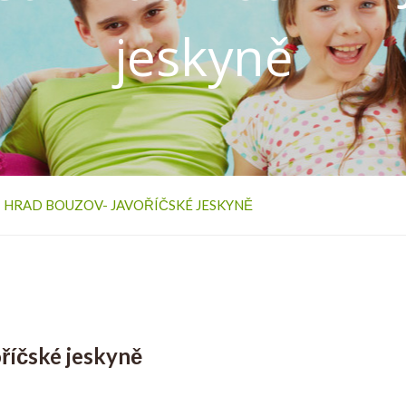
jeskyně
- HRAD BOUZOV- JAVOŘÍČSKÉ JESKYNĚ
oříčské jeskyně