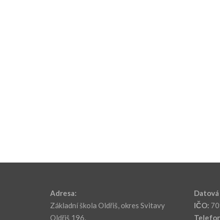
Adresa:
Datová 
Základní škola Oldřiš, okres Svitavy
IČO:
70
Oldřiš 196,
Telefon