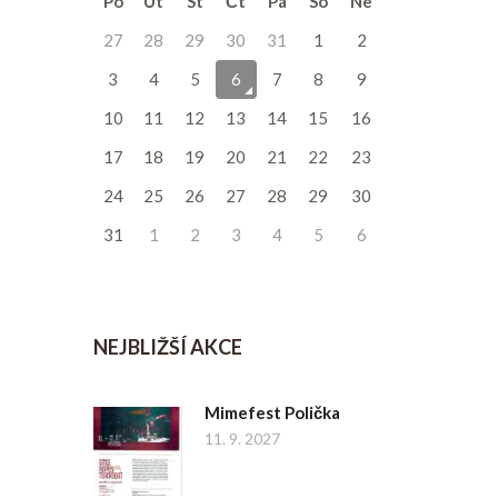
Po
Út
St
Čt
Pá
So
Ne
27
28
29
30
31
1
2
3
4
5
6
7
8
9
10
11
12
13
14
15
16
17
18
19
20
21
22
23
24
25
26
27
28
29
30
31
1
2
3
4
5
6
NEJBLIŽŠÍ AKCE
Mimefest Polička
11. 9. 2027