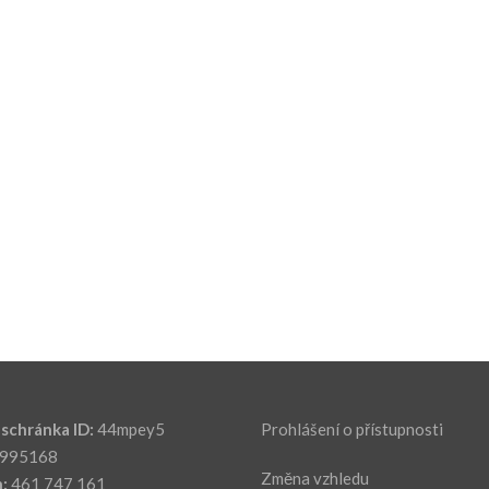
schránka ID:
44mpey5
Prohlášení o přístupnosti
995168
Změna vzhledu
:
461 747 161