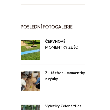
POSLEDNÍ FOTOGALERIE
ČERVNOVÉ
MOMENTKY ZE ŠD
Žlutá třída – momentky
z výuky
Vyletíky Zelená třída